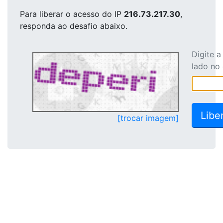
Para liberar o acesso
do IP
216.73.217.30
,
responda ao desafio abaixo.
Digite 
lado no
[trocar imagem]