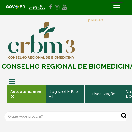
Toggle
navigati
3º REGIÃO
CONSELHO REGIONAL DE BIOMEDICIN
Autoatendimen
Registro PF, PJ e
Val
Fiscalização
to
RT
Do